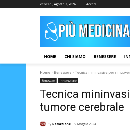
venerdì, Agosto 7, 2026
Accedi
HOME
CHI SIAMO
BENESSERE
IN
Home
Benessere
Tecnica mininvasiva per rimuover
Benessere
Innovazione
Tecnica mininvasi
tumore cerebrale
By
Redazione
9 Maggio 2024