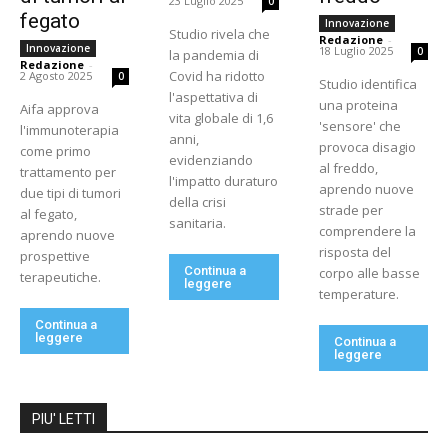
23 Luglio 2025
0
fegato
Innovazione
Studio rivela che
Redazione
-
Innovazione
18 Luglio 2025
0
la pandemia di
Redazione
-
Covid ha ridotto
2 Agosto 2025
0
Studio identifica
l'aspettativa di
una proteina
Aifa approva
vita globale di 1,6
'sensore' che
l'immunoterapia
anni,
provoca disagio
come primo
evidenziando
al freddo,
trattamento per
l'impatto duraturo
aprendo nuove
due tipi di tumori
della crisi
strade per
al fegato,
sanitaria.
comprendere la
aprendo nuove
risposta del
prospettive
Continua a
corpo alle basse
terapeutiche.
leggere
temperature.
Continua a
leggere
Continua a
leggere
PIU' LETTI