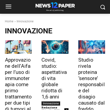
Home
Innovazione
INNOVAZIONE
Approvazio
Covid,
Studio
ne dell’Aifa
studio:
rivela
per l’uso di
aspettativa
proteina
immunoter
di vita
‘sensore’
apia come
globale
responsabil
primo
ridotta di
e del
trattamento
1,6 anni
disagio
per due tipi
causato dal
Innovazione
Redazione
-
di tumori al
freddo