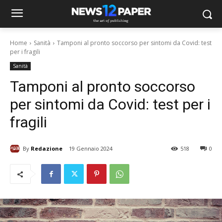
Home
Sanità
Tamponi al pronto soccorso per sintomi da Covid: test
per i fragili
Sanità
Tamponi al pronto soccorso
per sintomi da Covid: test per i
fragili
By
Redazione
19 Gennaio 2024
518
0