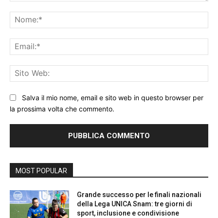
Commento:
No
Ema
Sit
We
Salva il mio nome, email e sito web in questo browser per
la prossima volta che commento.
MOST POPULAR
Grande successo per le finali nazionali
della Lega UNICA Snam: tre giorni di
sport, inclusione e condivisione