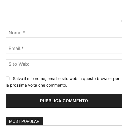
Commento:
No
Ema
Sit
We
Salva il mio nome, email e sito web in questo browser per
la prossima volta che commento.
MOST POPULAR