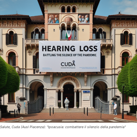
Salute, Cuda (Ausl Piacenza): "Ipoacusia: combattere il silenzio della pandemia"