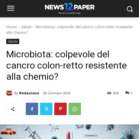
Home
Salute
Microbiota: colpevole del cancro colon-retto resistente
alla chemio?
Salute
Microbiota: colpevole del
cancro colon-retto resistente
alla chemio?
By
Redazione
28 Gennaio 2024
634
0