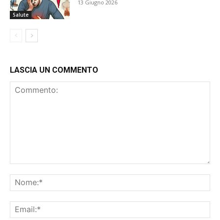
13 Giugno 2026
Salute
LASCIA UN COMMENTO
Commento:
No
Ema