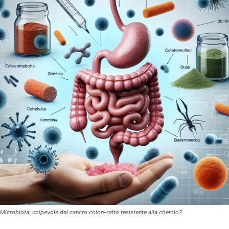
Microbiota: colpevole del cancro colon-retto resistente alla chemio?