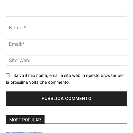
Commento:
No
Ema
Sit
We
Salva il mio nome, email e sito web in questo browser per
la prossima volta che commento.
MOST POPULAR