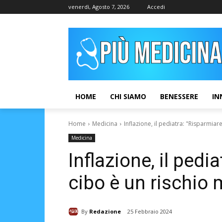
venerdì, Agosto 7, 2026
Accedi
HOME
CHI SIAMO
BENESSERE
IN
Home
Medicina
Inflazione, il pediatra: "Risparmiare
Medicina
Inflazione, il pedi
cibo è un rischio
By
Redazione
25 Febbraio 2024