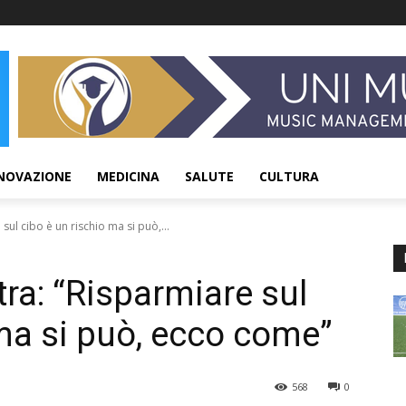
NOVAZIONE
MEDICINA
SALUTE
CULTURA
 sul cibo è un rischio ma si può,...
atra: “Risparmiare sul
 ma si può, ecco come”
568
0