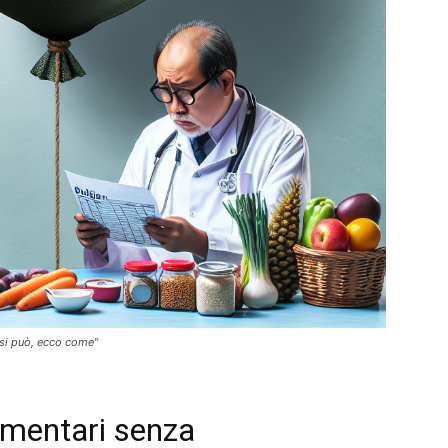
a si può, ecco come"
limentari senza