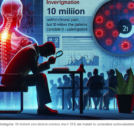
Indagine: 10 milioni con dolore cronico ma il 72% dei malati lo considera sottovalutato