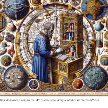
Casi di nausea e vomito tra i 30-50enni nella famiglia Medici: un marzo difficile