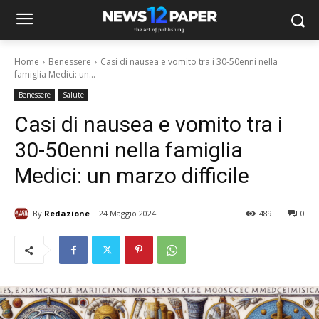
Home
Benessere
Casi di nausea e vomito tra i 30-50enni nella
famiglia Medici: un...
Benessere
Salute
Casi di nausea e vomito tra i
30-50enni nella famiglia
Medici: un marzo difficile
By
Redazione
24 Maggio 2024
489
0