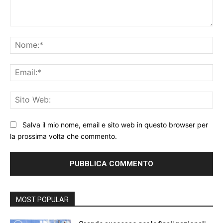
Commento:
No
Ema
Sit
We
Salva il mio nome, email e sito web in questo browser per
la prossima volta che commento.
MOST POPULAR