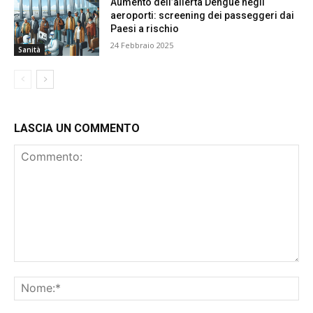
Aumento dell’allerta Dengue negli
aeroporti: screening dei passeggeri dai
Paesi a rischio
24 Febbraio 2025
Sanità
LASCIA UN COMMENTO
Commento:
No