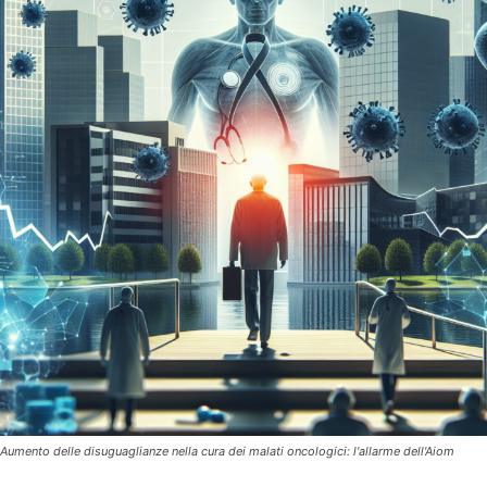
Aumento delle disuguaglianze nella cura dei malati oncologici: l'allarme dell'Aiom