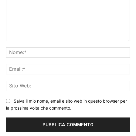
Commento:
No
Ema
Sit
We
Salva il mio nome, email e sito web in questo browser per
la prossima volta che commento.