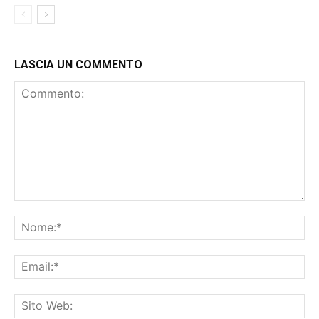
LASCIA UN COMMENTO
Commento:
No
Ema
Sit
We