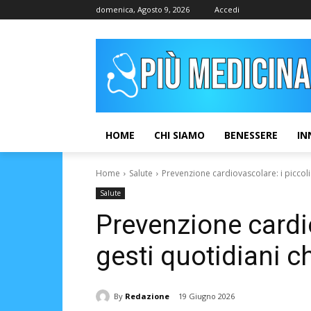
domenica, Agosto 9, 2026
Accedi
HOME
CHI SIAMO
BENESSERE
IN
Home
Salute
Prevenzione cardiovascolare: i piccoli
Salute
Prevenzione cardio
gesti quotidiani c
By
Redazione
19 Giugno 2026