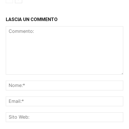
LASCIA UN COMMENTO
Commento:
No
Ema
Sit
We