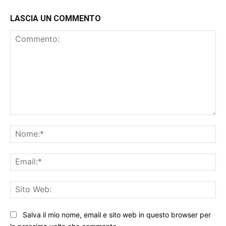
LASCIA UN COMMENTO
Commento:
No
Ema
Sit
We
Salva il mio nome, email e sito web in questo browser per