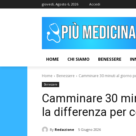
giovedì, Agosto 6, 2026
Accedi
HOME
CHI SIAMO
BENESSERE
IN
Home
Benessere
Camminare 30 minuti al giorno può
Benessere
Camminare 30 minu
la differenza per 
By
Redazione
5 Giugno 2026